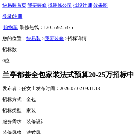
快易装首页
我要装修
找装修公司
找设计师
效果图
登录
|
注册
|
购物车
|
装修热线：130-5592-5375
您的位置：
快易装
>
我要装修
>招标详情
招标数
0
位
兰亭都荟全包家装法式预算20-25万
招标中
发布者：任女士
发布时间：
2026-07-02 09:11:13
招标方式：全包
招标类型：家装
服务需求：装修设计
装修风格：法式风