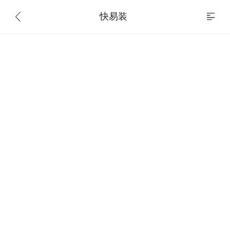
总价：￥0（含运费）
结算（0）
快易装